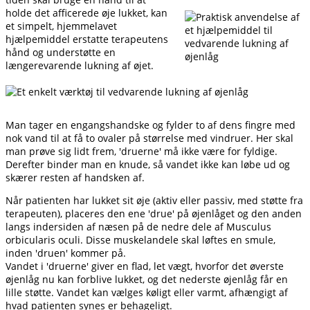
holde det afficerede øje lukket, kan
et simpelt, hjemmelavet
hjælpemiddel erstatte terapeutens
hånd og understøtte en
længerevarende lukning af øjet.
Man tager en engangshandske og fylder to af dens fingre med
nok vand til at få to ovaler på størrelse med vindruer. Her skal
man prøve sig lidt frem, 'druerne' må ikke være for fyldige.
Derefter binder man en knude, så vandet ikke kan løbe ud og
skærer resten af handsken af.
Når patienten har lukket sit øje (aktiv eller passiv, med støtte fra
terapeuten), placeres den ene 'drue' på øjenlåget og den anden
langs indersiden af næsen på de nedre dele af Musculus
orbicularis oculi. Disse muskelandele skal løftes en smule,
inden 'druen' kommer på.
Vandet i 'druerne' giver en flad, let vægt, hvorfor det øverste
øjenlåg nu kan forblive lukket, og det nederste øjenlåg får en
lille støtte. Vandet kan vælges køligt eller varmt, afhængigt af
hvad patienten synes er behageligt.