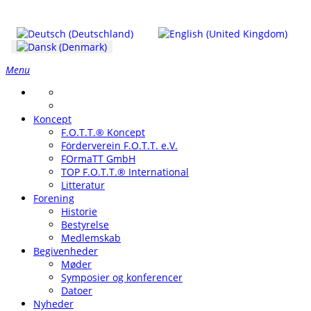
Menu
Koncept
F.O.T.T.® Koncept
Förderverein F.O.T.T. e.V.
FOrmaTT GmbH
TOP F.O.T.T.® International
Litteratur
Forening
Historie
Bestyrelse
Medlemskab
Begivenheder
Møder
Symposier og konferencer
Datoer
Nyheder