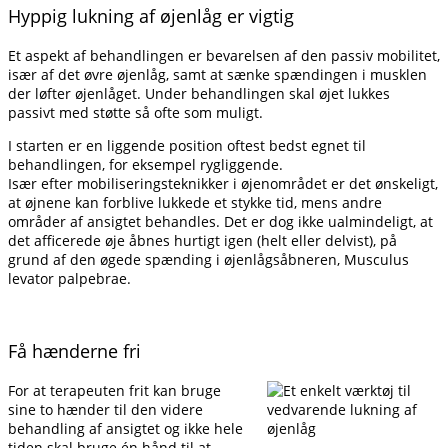
Hyppig lukning af øjenlåg er vigtig
Et aspekt af behandlingen er bevarelsen af den passiv mobilitet,
især af det øvre øjenlåg, samt at sænke spændingen i musklen
der løfter øjenlåget. Under behandlingen skal øjet lukkes
passivt med støtte så ofte som muligt.
I starten er en liggende position oftest bedst egnet til
behandlingen, for eksempel rygliggende.
Især efter mobiliseringsteknikker i øjenområdet er det ønskeligt,
at øjnene kan forblive lukkede et stykke tid, mens andre
områder af ansigtet behandles. Det er dog ikke ualmindeligt, at
det afficerede øje åbnes hurtigt igen (helt eller delvist), på
grund af den øgede spænding i øjenlågsåbneren, Musculus
levator palpebrae.
Få hænderne fri
For at terapeuten frit kan bruge
sine to hænder til den videre
behandling af ansigtet og ikke hele
tiden skal bruge én hånd til at